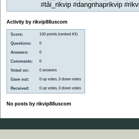
#tải_rikvip #dangnhaprikvip #rikv
Activity by rikvip88uscom
Score:
100
points (ranked #
3
)
Questions:
0
Answers:
0
Comments:
0
Voted on:
0
answers
Gave out:
0
up votes,
0
down votes
Received:
0
up votes,
0
down votes
No posts by rikvip88uscom