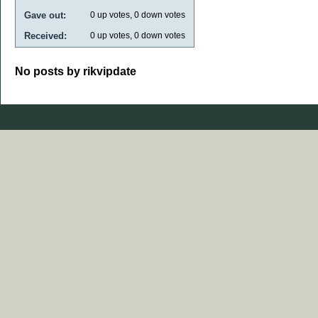
Gave out:
0
up votes,
0
down votes
Received:
0
up votes,
0
down votes
No posts by rikvipdate