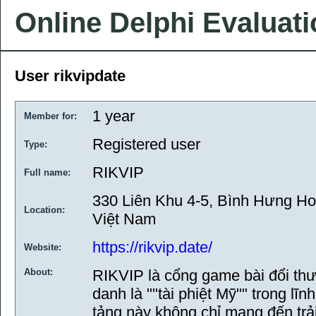
Online Delphi Evaluat
User rikvipdate
1 year
Member for:
Registered user
Type:
RIKVIP
Full name:
330 Liên Khu 4-5, Bình Hưng Ho
Location:
Việt Nam
https://rikvip.date/
Website:
About:
RIKVIP là cổng game bài đổi th
danh là ""tài phiệt Mỹ"" trong lĩn
tảng này không chỉ mang đến trả