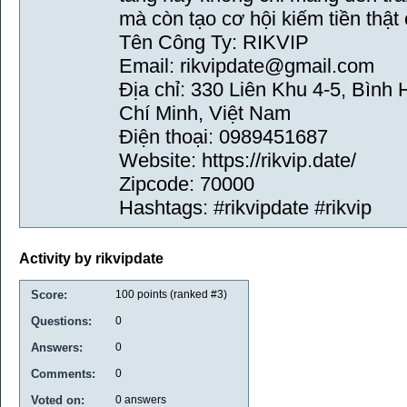
mà còn tạo cơ hội kiếm tiền thật
Tên Công Ty: RIKVIP
Email: rikvipdate@gmail.com
Địa chỉ: 330 Liên Khu 4-5, Bìn
Chí Minh, Việt Nam
Điện thoại: 0989451687
Website: https://rikvip.date/
Zipcode: 70000
Hashtags: #rikvipdate #rikvip
Activity by rikvipdate
Score:
100
points (ranked #
3
)
Questions:
0
Answers:
0
Comments:
0
Voted on:
0
answers