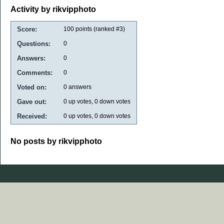
Activity by rikvipphoto
Score:
100
points (ranked #
3
)
Questions:
0
Answers:
0
Comments:
0
Voted on:
0
answers
Gave out:
0
up votes,
0
down votes
Received:
0
up votes,
0
down votes
No posts by rikvipphoto