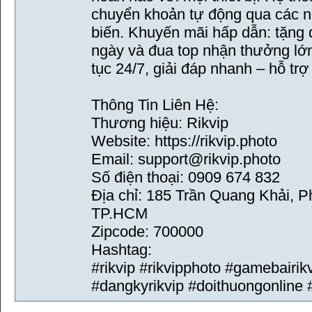
chuyển khoản tự động qua các ng
biến. Khuyến mãi hấp dẫn: tặng 
ngày và đua top nhận thưởng lớ
tục 24/7, giải đáp nhanh – hỗ trợ 
Thông Tin Liên Hệ:
Thương hiệu: Rikvip
Website: https://rikvip.photo
Email: support@rikvip.photo
Số điện thoại: 0909 674 832
Địa chỉ: 185 Trần Quang Khải, 
TP.HCM
Zipcode: 700000
Hashtag:
#rikvip #rikvipphoto #gamebairikv
#dangkyrikvip #doithuongonline #