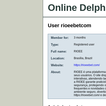
Online Delph
User rioeebetcom
Member for:
3 months
Type:
Registered user
Full name:
RIOEE
Location:
Brasília, Brazil
Website:
https://rioeebet.com/
About:
RIOEE é uma plataforma 
seus usuários. O site dis
interativas, atendendo t
a RIOEE garante praticid
segurança, protegendo o
frequentes e novidades c
ambiente seguro, diverti
https://rioeebet.com/ e 