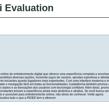
i Evaluation
online de entretenimento digital que oferece uma experiência completa e envolve
ponibiliza diversas opções, incluindo jogos de cassino, apostas esportivas e ativid
anto iniciantes quanto jogadores mais experientes. Com uma interface moderna e int
ade e navegação fácil em todas as funcionalidades. A plataforma também prioriza 
s dados e as transações dos usuários com tecnologia confiável. Além disso, prom
onstantes tornam a experiência ainda mais dinâmica e atrativa. Se você busca um
do e acessível para entretenimento online, não deixe de conhecer. Visite agora:
descubra tudo o que a RIOEE tem a oferecer.