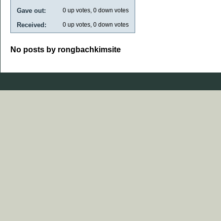
Gave out:
0
up votes,
0
down votes
Received:
0
up votes,
0
down votes
No posts by rongbachkimsite