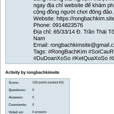
ngay địa chỉ website để khám ph
cộng đồng người chơi đông đảo.
Website: https://rongbachkim.site
Phone: 0914823576
Địa chỉ: 65/33/14 Đ. Trần Thái T
Nam
Email: rongbachkimsite@gmail.
Tags: #RongBachKim #SoiCau
#DuDoanXoSo #KetQuaXoSo #L
Activity by rongbachkimsite
Score:
100
points (ranked #
3
)
Questions:
0
Answers:
0
Comments:
0
Voted on:
0
answers