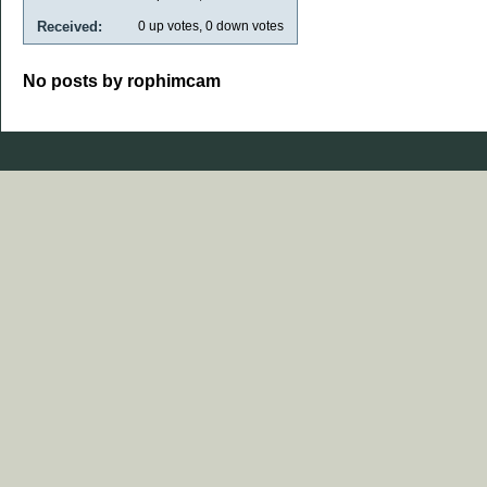
Received:
0
up votes,
0
down votes
No posts by rophimcam