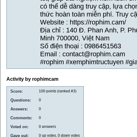
có thể dễ dàng truy cập, lựa ch
thức hoàn toàn miễn phí. Truy cậ
Website : https://rophim.cam/
Địa chỉ : 140 Đ. Phan Anh, P. P
Minh 700000, Việt Nam
Số điện thoại : 0986451563
Email : contact@rophim.cam
#rophim #xemphimtructuyen #giai
Activity by rophimcam
Score:
100
points (ranked #
3
)
Questions:
0
Answers:
0
Comments:
0
Voted on:
0
answers
Gave out:
0
up votes,
0
down votes