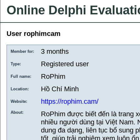
Online Delphi Evaluat
User rophimcam
3 months
Member for:
Registered user
Type:
RoPhim
Full name:
Hồ Chí Minh
Location:
https://rophim.cam/
Website:
About:
RoPhim được biết đến là trang x
nhiều người dùng tại Việt Nam. 
dung đa dạng, liên tục bổ sung p
tốt, giúp trải nghiệm xem luôn ổ