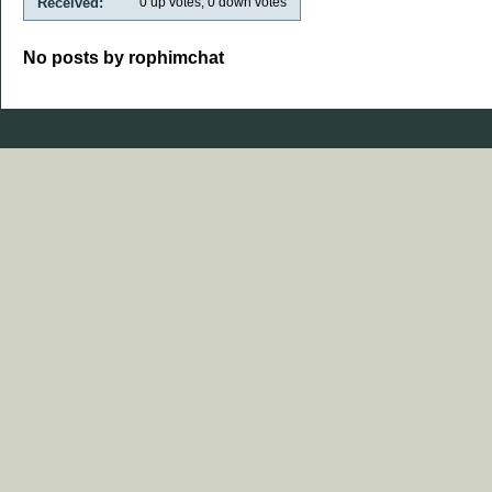
Received:
0
up votes,
0
down votes
No posts by rophimchat