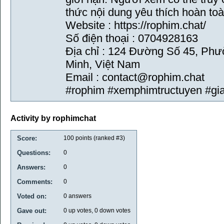
thức nội dung yêu thích hoàn toà
Website : https://rophim.chat/
Số điện thoại : 0704928163
Địa chỉ : 124 Đường Số 45, Ph
Minh, Việt Nam
Email : contact@rophim.chat
#rophim #xemphimtructuyen #giai
Activity by rophimchat
Score:
100
points (ranked #
3
)
Questions:
0
Answers:
0
Comments:
0
Voted on:
0
answers
Gave out:
0
up votes,
0
down votes