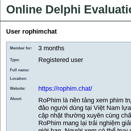
Online Delphi Evaluat
User rophimchat
3 months
Member for:
Registered user
Type:
Full name:
Location:
https://rophim.chat/
Website:
About:
RoPhim là nền tảng xem phim tr
đảo người dùng tại Việt Nam lự
cập nhật thường xuyên cùng chất
RoPhim mang lại trải nghiệm giải
giới hạn. Người xem có thể tru