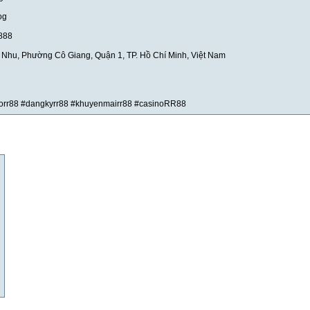
og
 888
 Nhu, Phường Cô Giang, Quận 1, TP. Hồ Chí Minh, Việt Nam
vaorr88 #dangkyrr88 #khuyenmairr88 #casinoRR88