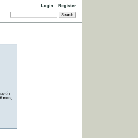
Login
Register
 sự ổn
r88 mang