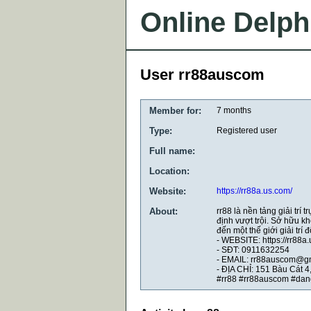
Online Delph
User rr88auscom
Member for:
7 months
Type:
Registered user
Full name:
Location:
Website:
https://rr88a.us.com/
About:
rr88 là nền tảng giải tr
định vượt trội. Sở hữu k
đến một thế giới giải tr
- WEBSITE: https://rr88a
- SĐT: 0911632254
- EMAIL: rr88auscom@g
- ĐỊA CHỈ: 151 Bàu Cát 
#rr88 #rr88auscom #dan