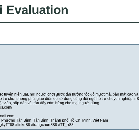
i Evaluation
í trực tuyến hiện đại, nơi người chơi được tận hưởng tốc độ mượt mà, bảo mật cao và
ho trò chơi phong phú, giao diện dễ sử dụng cùng đội ngũ hỗ trợ chuyên nghiệp, r
í độc đáo, hấp dẫn và tràn đầy cảm hứng cho mọi người dùng.
.us.com/
mail.com
4, Phường Tân Bình, Tân Bình, Thành phố Hồ Chí Minh, Việt Nam
gkyTT88 #linkrr88 #trangchurr888 #TT_rr88