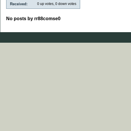
Received:
0
up votes,
0
down votes
No posts by rr88comse0