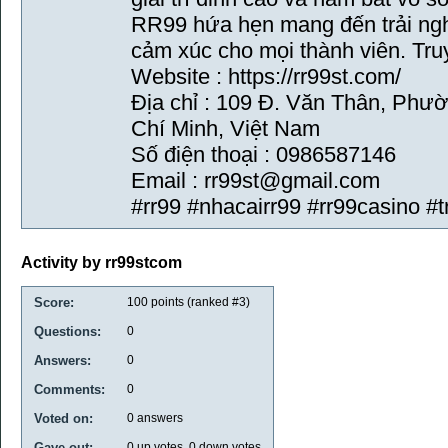
RR99 hứa hẹn mang đến trải ngh
cảm xúc cho mọi thành viên. Truy
Website : https://rr99st.com/
Địa chỉ : 109 Đ. Văn Thân, Phư
Chí Minh, Việt Nam
Số điện thoại : 0986587146
Email : rr99st@gmail.com
#rr99 #nhacairr99 #rr99casino #
Activity by rr99stcom
Score:
100
points (ranked #
3
)
Questions:
0
Answers:
0
Comments:
0
Voted on:
0
answers
Gave out:
0
up votes,
0
down votes