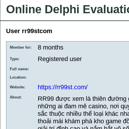
Online Delphi Evaluat
User rr99stcom
8 months
Member for:
Registered user
Type:
Full name:
Location:
https://rr99st.com/
Website:
About:
RR99 được xem là thiên đường gi
những ai đam mê casino, nơi qu
sắc thuộc nhiều thể loại khác nh
thoải mái khám phá kho game đồ
giải trí đỉnh cao và nắm bắt vô s