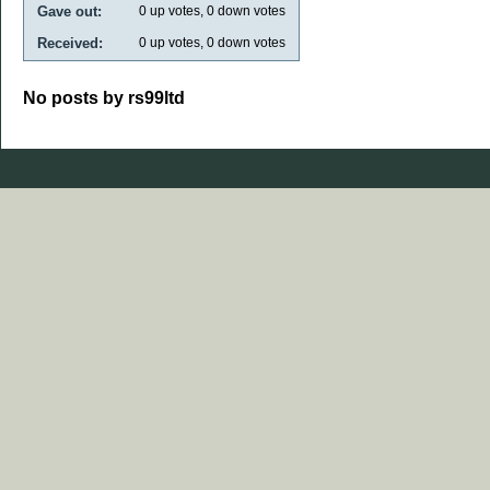
Gave out:
0
up votes,
0
down votes
Received:
0
up votes,
0
down votes
No posts by rs99ltd