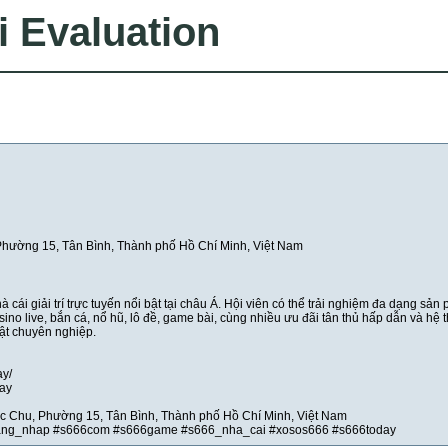
i Evaluation
hường 15, Tân Bình, Thành phố Hồ Chí Minh, Việt Nam
 cái giải trí trực tuyến nổi bật tại châu Á. Hội viên có thể trải nghiệm đa dạng sản
sino live, bắn cá, nổ hũ, lô đề, game bài, cùng nhiều ưu đãi tân thủ hấp dẫn và hệ 
ật chuyên nghiệp.
ay/
day
c Chu, Phường 15, Tân Bình, Thành phố Hồ Chí Minh, Việt Nam
ang_nhap #s666com #s666game #s666_nha_cai #xosos666 #s666today