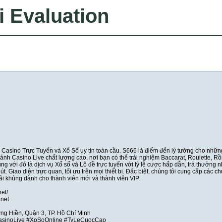
i Evaluation
Casino Trực Tuyến và Xổ Số uy tín toàn cầu. S666 là điểm đến lý tưởng cho nhữ
nh Casino Live chất lượng cao, nơi bạn có thể trải nghiệm Baccarat, Roulette, R
ùng với đó là dịch vụ Xổ số và Lô đề trực tuyến với tỷ lệ cược hấp dẫn, trả thưởng 
t. Giao diện trực quan, tối ưu trên mọi thiết bị. Đặc biệt, chúng tôi cung cấp các 
ãi khủng dành cho thành viên mới và thành viên VIP.
net/
.net
ng Hiền, Quận 3, TP. Hồ Chí Minh
asinoLive #XoSoOnline #TyLeCuocCao