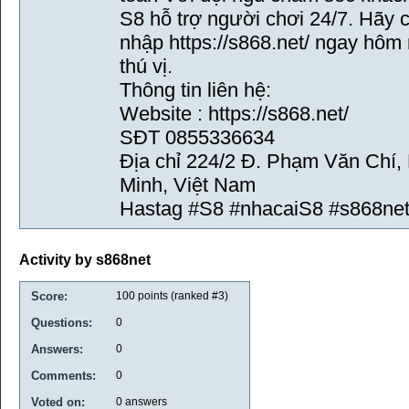
S8 hỗ trợ người chơi 24/7. Hãy 
nhập https://s868.net/ ngay hôm 
thú vị.
Thông tin liên hệ:
Website : https://s868.net/
SĐT 0855336634
Địa chỉ 224/2 Đ. Phạm Văn Chí,
Minh, Việt Nam
Hastag #S8 #nhacaiS8 #s868ne
Activity by s868net
Score:
100
points (ranked #
3
)
Questions:
0
Answers:
0
Comments:
0
Voted on:
0
answers