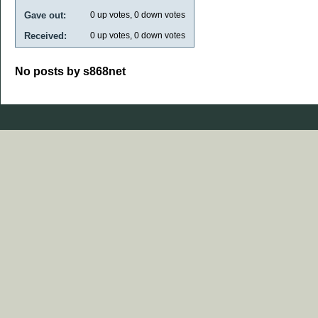
Gave out:
0
up votes,
0
down votes
Received:
0
up votes,
0
down votes
No posts by s868net