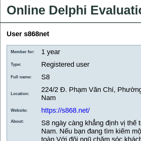
Online Delphi Evaluat
User s868net
1 year
Member for:
Registered user
Type:
S8
Full name:
224/2 Đ. Phạm Văn Chí, Phường 
Location:
Nam
https://s868.net/
Website:
About:
S8 ngày càng khẳng định vị thế 
Nam. Nếu bạn đang tìm kiếm một 
toàn Với đội ngũ chăm sóc khách