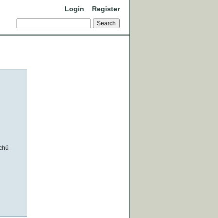
Login
Register
 chủ