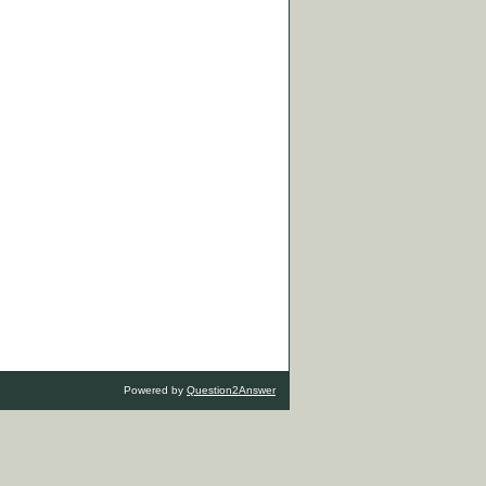
Powered by
Question2Answer