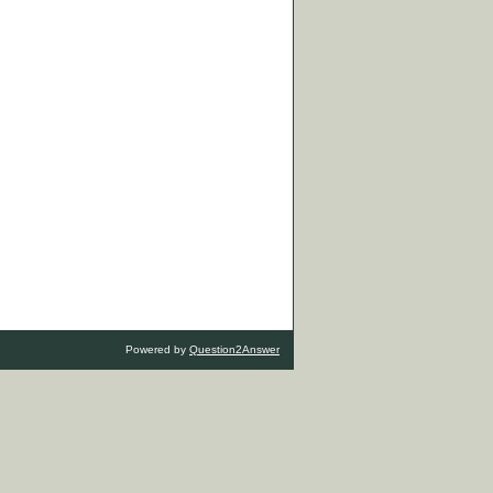
Powered by
Question2Answer