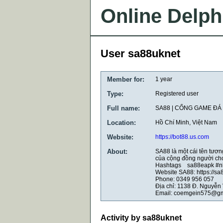
Online Delph
User sa88uknet
Member for:
1 year
Type:
Registered user
Full name:
SA88 | CỔNG GAME Đ
Location:
Hồ Chí Minh, Việt Nam
Website:
https://bot88.us.com
About:
SA88 là một cái tên tươn
của cộng đồng người chơi
Hashtags sa88eapk #n
Website SA88: https://sa8
Phone: 0349 956 057
Địa chỉ: 1138 Đ. Nguyễn
Email: coemgein575@gm
Activity by sa88uknet