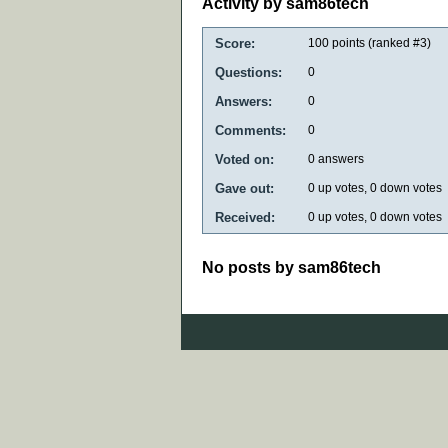
Activity by sam86tech
Score:
100
points (ranked #
3
)
Questions:
0
Answers:
0
Comments:
0
Voted on:
0
answers
Gave out:
0
up votes,
0
down votes
Received:
0
up votes,
0
down votes
No posts by sam86tech