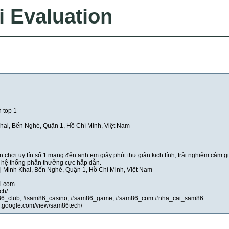
i Evaluation
 top 1
hai, Bến Nghé, Quận 1, Hồ Chí Minh, Việt Nam
hơi uy tín số 1 mang đến anh em giây phút thư giãn kịch tính, trải nghiệm cảm g
 hệ thống phần thưởng cực hấp dẫn.
hị Minh Khai, Bến Nghé, Quận 1, Hồ Chí Minh, Việt Nam
l.com
ch/
86_club, #sam86_casino, #sam86_game, #sam86_com #nha_cai_sam86
tes.google.com/view/sam86tech/