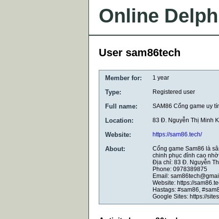
Online Delph
User sam86tech
Member for:
1 year
Type:
Registered user
Full name:
SAM86 Cổng game uy tín
Location:
83 Đ. Nguyễn Thị Minh K
Website:
https://sam86.tech/
About:
Cổng game Sam86 là sân c
chinh phục đỉnh cao nhờ
Địa chỉ: 83 Đ. Nguyễn T
Phone: 0978389875
Email: sam86tech@gmai
Website: https://sam86.te
Hastags: #sam86, #sam
Google Sites: https://si