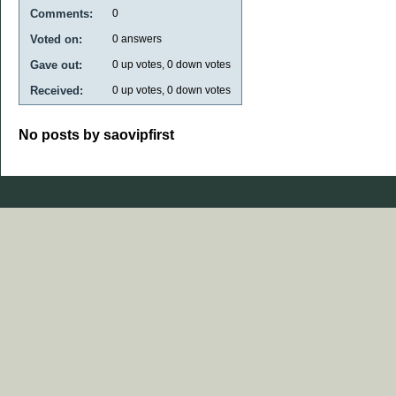
Comments:
0
Voted on:
0
answers
Gave out:
0
up votes,
0
down votes
Received:
0
up votes,
0
down votes
No posts by saovipfirst