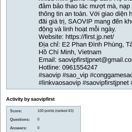
đảm bảo thao tác mượt mà, nạp 
thông tin an toàn. Với giao diện
đãi giá trị, SAOVIP mang đến khôn
động và linh hoạt mỗi ngày.
Website: https://first.jp.net/
Địa chỉ: E2 Phan Đình Phùng, T
Hồ Chí Minh, Vietnam
Email: saovipfirstjpnet@gmail.c
Hotline: 0961554247
#saovip #sao_vip #conggamesao
#linkvaosaovip #saovipfirstjpnet #
Activity by saovipfirst
Score:
100
points (ranked #
3
)
Questions:
0
Answers:
0