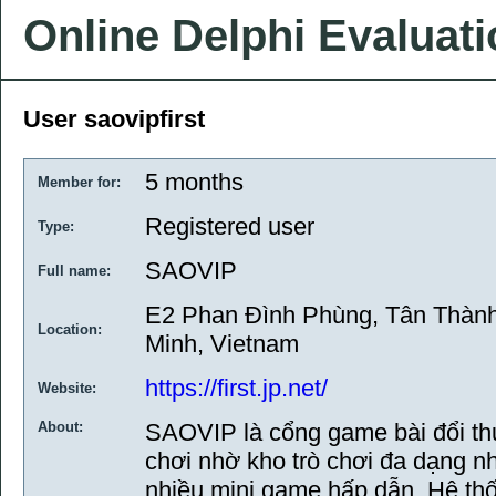
Online Delphi Evaluat
User saovipfirst
5 months
Member for:
Registered user
Type:
SAOVIP
Full name:
E2 Phan Đình Phùng, Tân Thành
Location:
Minh, Vietnam
https://first.jp.net/
Website:
About:
SAOVIP là cổng game bài đổi th
chơi nhờ kho trò chơi đa dạng như
nhiều mini game hấp dẫn. Hệ thố