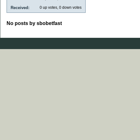
Received:
0
up votes,
0
down votes
No posts by sbobetfast