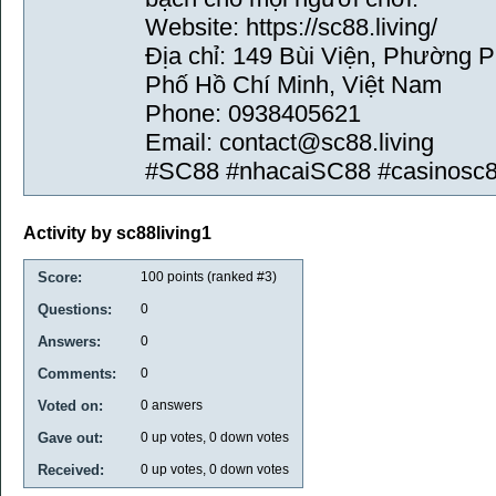
Website: https://sc88.living/
Địa chỉ: 149 Bùi Viện, Phường 
Phố Hồ Chí Minh, Việt Nam
Phone: 0938405621
Email: contact@sc88.living
#SC88 #nhacaiSC88 #casinosc
Activity by sc88living1
Score:
100
points (ranked #
3
)
Questions:
0
Answers:
0
Comments:
0
Voted on:
0
answers
Gave out:
0
up votes,
0
down votes
Received:
0
up votes,
0
down votes