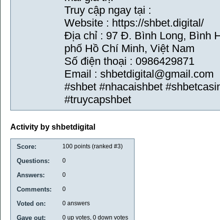
Truy cập ngay tại :
Website : https://shbet.digital/
Địa chỉ : 97 Đ. Bình Long, Bình
phố Hồ Chí Minh, Việt Nam
Số điện thoại : 0986429871
Email : shbetdigital@gmail.com
#shbet #nhacaishbet #shbetcas
#truycapshbet
Activity by shbetdigital
Score:
100
points (ranked #
3
)
Questions:
0
Answers:
0
Comments:
0
Voted on:
0
answers
Gave out:
0
up votes,
0
down votes