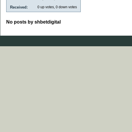
Received:
0
up votes,
0
down votes
No posts by shbetdigital