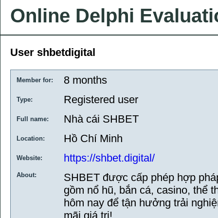
Online Delphi Evaluat
User shbetdigital
8 months
Member for:
Registered user
Type:
Nhà cái SHBET
Full name:
Hồ Chí Minh
Location:
https://shbet.digital/
Website:
About:
SHBET được cấp phép hợp pháp
gồm nổ hũ, bắn cá, casino, thể 
hôm nay để tận hưởng trải nghi
mãi giá trị!