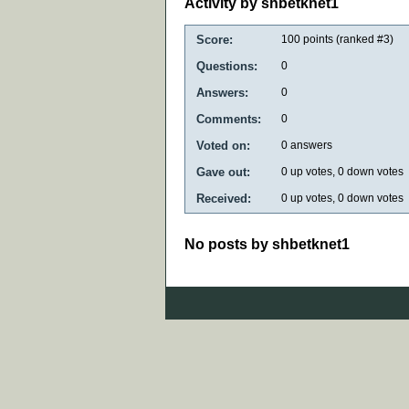
Activity by shbetknet1
Score:
100
points (ranked #
3
)
Questions:
0
Answers:
0
Comments:
0
Voted on:
0
answers
Gave out:
0
up votes,
0
down votes
Received:
0
up votes,
0
down votes
No posts by shbetknet1