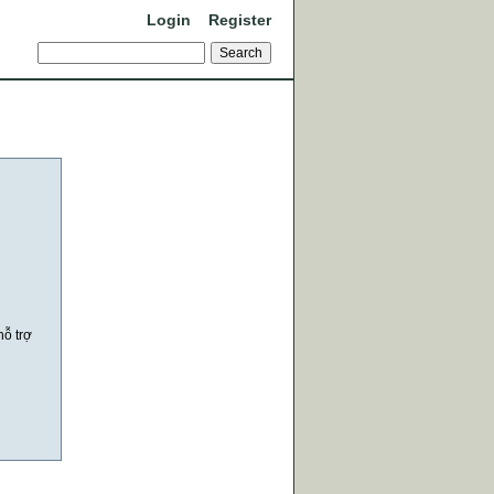
Login
Register
hỗ trợ