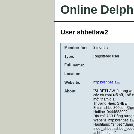
Online Delph
User shbetlaw2
Member for:
3 months
Type:
Registered user
Full name:
Location:
Website:
https://shbet.law/
About:
"SHBET.LAW là trang web 
các trò chơi Nổ hũ, Thể 
mới tham gia.
Thương Hiệu: SHBET
Email: shbet800com@gm
Hotline: 0444888992
Địa chỉ: 78B Đông hưng 
Website: https://shbet.law
Hashtags: #shbet #đăng
#tool_shbet #shbet_cod
#shbet_team"