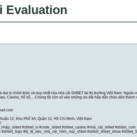
i Evaluation
đại lý chính thức và duy nhất của nhà cái SHBET tại thị trường Việt Nam. Ngoài 
thao, Casino, Xổ số,... Chúng tôi còn vô vàn những ưu đãi hấp dẫn chào đón thành 
ail.com
thuận 12, Khu Phố 3A, Quận 12, Hồ Chí Minh, Việt Nam
/
_nhập_shbet #shbet_is #code_shbet #shbet_casino #nhà_cái_shbet #shbet_com
e #shbet_logo #tỷ_lệ_kèo_nhà_cái_hôm_nay_shbet #shbet_shbet_show #shbet_