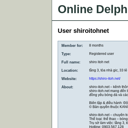
Online Delph
User shiroitohnet
Member for:
8 months
Type:
Registered user
Full name:
shiro itoh net
Location:
tầng 3, tòa nhà gic, 33 lê
Website:
https://shiro-itoh.net/
About:
shiro-itoh.net – kênh thô
shiro-itoh.net mang đến t
đồng yêu bóng đá và các 
Biên tập & điều hành: Đội 
© Bản quyền thuộc KAN
shiro-itoh.net – chuyên 
Thể loại: thể thao – bóng
Trụ sở làm việc: tầng 3, t
Hotline: 0903.567.128