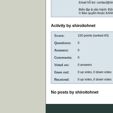
Email hỗ trợ: contact@shi
Biên tập & vận hành: Đội 
© Bản quyền thuộc KANG
Activity by shiroitohnet
Score:
100
points (ranked #
3
)
Questions:
0
Answers:
0
Comments:
0
Voted on:
0
answers
Gave out:
0
up votes,
0
down votes
Received:
0
up votes,
0
down votes
No posts by shiroitohnet