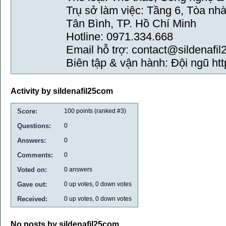
Trụ sở làm việc: Tầng 6, Tòa nh
Tân Bình, TP. Hồ Chí Minh
Hotline: 0971.334.668
Email hỗ trợ: contact@sildenafi
Biên tập & vận hành: Đội ngũ http
Activity by sildenafil25com
Score:
100
points (ranked #
3
)
Questions:
0
Answers:
0
Comments:
0
Voted on:
0
answers
Gave out:
0
up votes,
0
down votes
Received:
0
up votes,
0
down votes
No posts by sildenafil25com