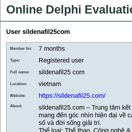
Online Delphi Evaluat
User sildenafil25com
7 months
Member for:
Registered user
Type:
sildenafil25 com
Full name:
vietnam
Location:
https://sildenafil25.com/
Website:
About:
sildenafil25.com – Trung tâm kết
mang đến góc nhìn hiện đại về c
số và đời sống giải trí.
Thể loại: Thể thao, Công nghệ &