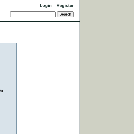
Login
Register
ều