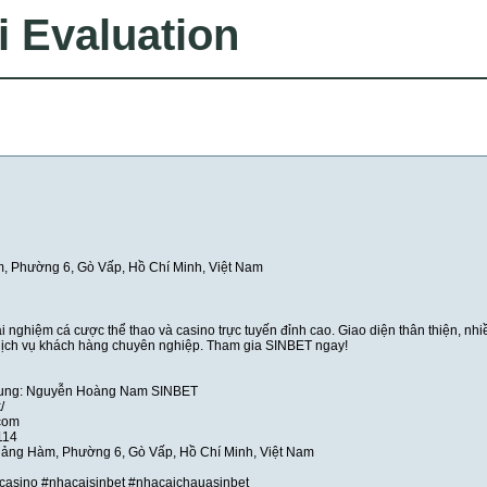
i Evaluation
 Phường 6, Gò Vấp, Hồ Chí Minh, Việt Nam
nghiệm cá cược thể thao và casino trực tuyến đỉnh cao. Giao diện thân thiện, nhi
dịch vụ khách hàng chuyên nghiệp. Tham gia SINBET ngay!
ung: Nguyễn Hoàng Nam SINBET
/
.com
114
uảng Hàm, Phường 6, Gò Vấp, Hồ Chí Minh, Việt Nam
tcasino #nhacaisinbet #nhacaichauasinbet