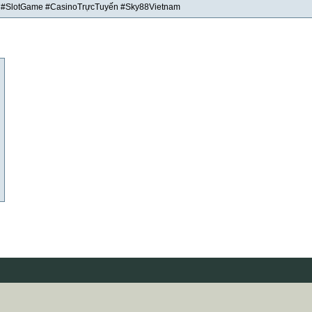
#SlotGame #CasinoTrựcTuyến #Sky88Vietnam