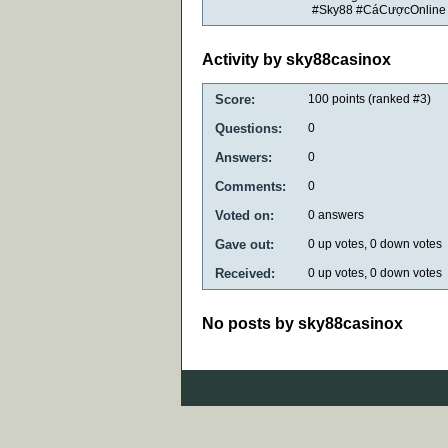
#Sky88 #CáCượcOnline 
Activity by sky88casinox
Score:
100
points (ranked #
3
)
Questions:
0
Answers:
0
Comments:
0
Voted on:
0
answers
Gave out:
0
up votes,
0
down votes
Received:
0
up votes,
0
down votes
No posts by sky88casinox