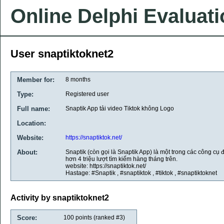
Online Delphi Evaluat
User snaptiktoknet2
Member for:
8 months
Type:
Registered user
Full name:
Snaptik App tải video Tiktok không Logo
Location:
Website:
https://snaptiktok.net/
About:
Snaptik (còn gọi là Snaptik App) là một trong các công cụ đ
hơn 4 triệu lượt tìm kiếm hàng tháng trên.
website: https://snaptiktok.net/
Hastage: #Snaptik , #snaptiktok , #tiktok , #snaptiktoknet
Activity by snaptiktoknet2
Score:
100
points (ranked #
3
)