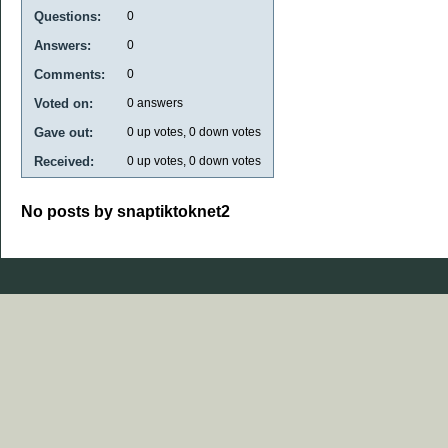
Questions:
0
Answers:
0
Comments:
0
Voted on:
0
answers
Gave out:
0
up votes,
0
down votes
Received:
0
up votes,
0
down votes
No posts by snaptiktoknet2