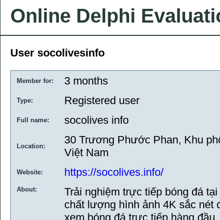
Online Delphi Evaluat
User socolivesinfo
3 months
Member for:
Registered user
Type:
socolives info
Full name:
30 Trương Phước Phan, Khu phố 
Location:
Việt Nam
https://socolives.info/
Website:
About:
Trải nghiệm trực tiếp bóng đá tại
chất lượng hình ảnh 4K sắc nét đ
xem bóng đá trực tiếp hàng đầu,