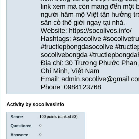
link xem mà còn mang đến một bữ
người hâm mộ Việt tận hưởng trọ
sân cỏ thế giới ngay tại nhà.
Website: https://socolives.info/
Hashtags: #socolive #socolivetru
#tructiepbongdasocolive #tructie
socolivebongda #tructiepbongd
Địa chỉ: 30 Trương Phước Phan,
Chí Minh, Việt Nam
Email: admin.socolive@gmail.c
Phone: 0984123768
Activity by socolivesinfo
Score:
100
points (ranked #
3
)
Questions:
0
Answers:
0