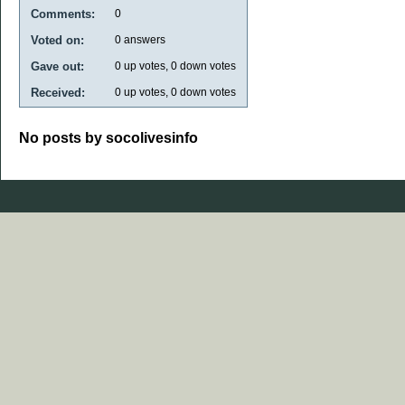
Comments:
0
Voted on:
0
answers
Gave out:
0
up votes,
0
down votes
Received:
0
up votes,
0
down votes
No posts by socolivesinfo