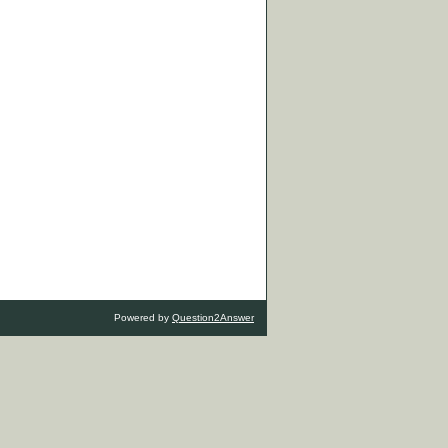
Powered by
Question2Answer