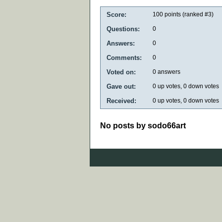
Score:
100
points (ranked #
3
)
Questions:
0
Answers:
0
Comments:
0
Voted on:
0
answers
Gave out:
0
up votes,
0
down votes
Received:
0
up votes,
0
down votes
No posts by sodo66art