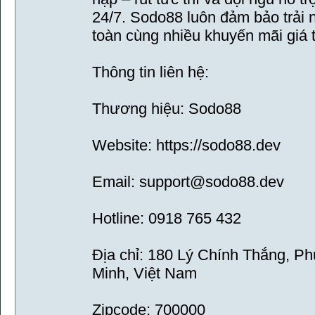
24/7. Sodo88 luôn đảm bảo trải
toàn cùng nhiều khuyến mãi giá t
Thông tin liên hệ:
Thương hiệu: Sodo88
Website: https://sodo88.dev
Email: support@sodo88.dev
Hotline: 0918 765 432
Địa chỉ: 180 Lý Chính Thắng, P
Minh, Việt Nam
Zipcode: 700000