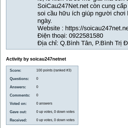
SoiCau247Net.net còn cung cấp t
soi cầu hữu ích giúp người chơi
ngày.
Website : https://soicau247net.ne
Điện thoại: 0922581580
Địa chỉ: Q.Bình Tân, P.Bình Trị
Activity by soicau247netnet
Score:
100
points (ranked #
3
)
Questions:
0
Answers:
0
Comments:
0
Voted on:
0
answers
Gave out:
0
up votes,
0
down votes
Received:
0
up votes,
0
down votes