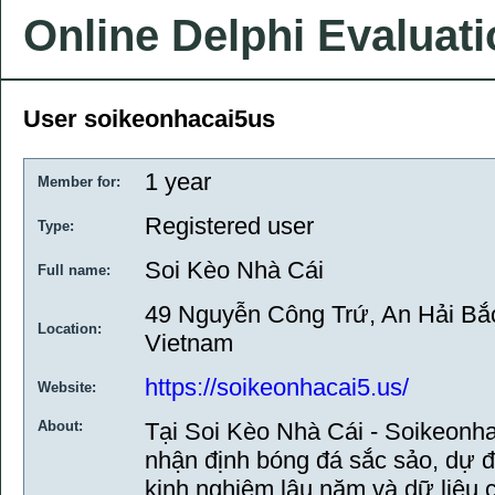
Online Delphi Evaluat
User soikeonhacai5us
1 year
Member for:
Registered user
Type:
Soi Kèo Nhà Cái
Full name:
49 Nguyễn Công Trứ, An Hải Bắ
Location:
Vietnam
https://soikeonhacai5.us/
Website:
About:
Tại Soi Kèo Nhà Cái - Soikeonha
nhận định bóng đá sắc sảo, dự đ
kinh nghiệm lâu năm và dữ liệu c