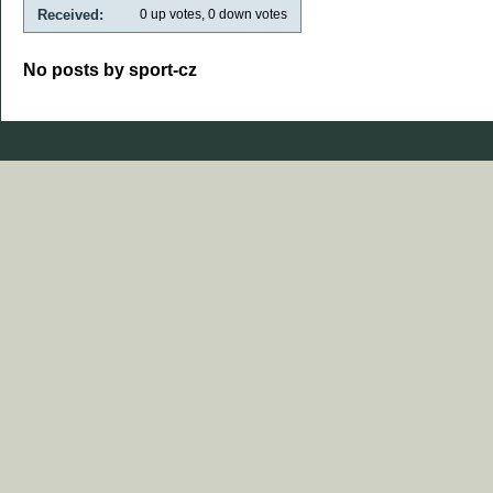
Received:
0
up votes,
0
down votes
No posts by sport-cz