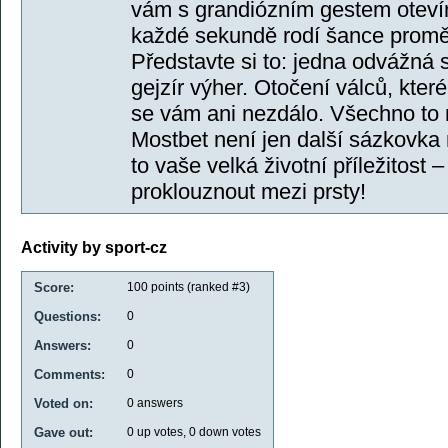
vám s grandiózním gestem otevír
každé sekundě rodí šance proměn
Představte si to: jedna odvážná
gejzír výher. Otočení válců, kte
se vám ani nezdálo. Všechno to 
Mostbet není jen další sázkovka 
to vaše velká životní příležitost 
proklouznout mezi prsty!
Activity by sport-cz
Score:
100
points (ranked #
3
)
Questions:
0
Answers:
0
Comments:
0
Voted on:
0
answers
Gave out:
0
up votes,
0
down votes