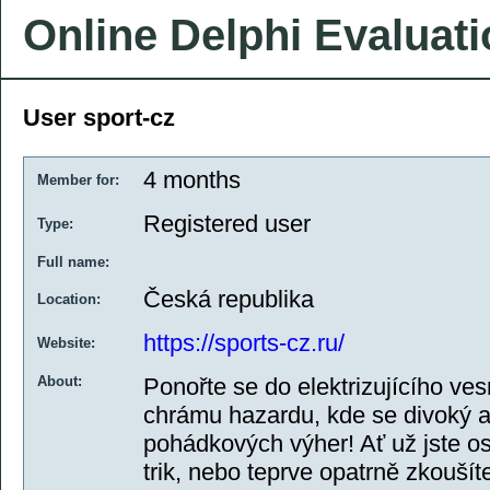
Online Delphi Evaluat
User sport-cz
4 months
Member for:
Registered user
Type:
Full name:
Česká republika
Location:
https://sports-cz.ru/
Website:
About:
Ponořte se do elektrizujícího v
chrámu hazardu, kde se divoký ad
pohádkových výher! Ať už jste ostř
trik, nebo teprve opatrně zkouší