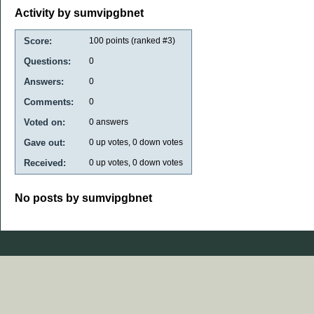
Activity by sumvipgbnet
Score:
100
points (ranked #
3
)
Questions:
0
Answers:
0
Comments:
0
Voted on:
0
answers
Gave out:
0
up votes,
0
down votes
Received:
0
up votes,
0
down votes
No posts by sumvipgbnet