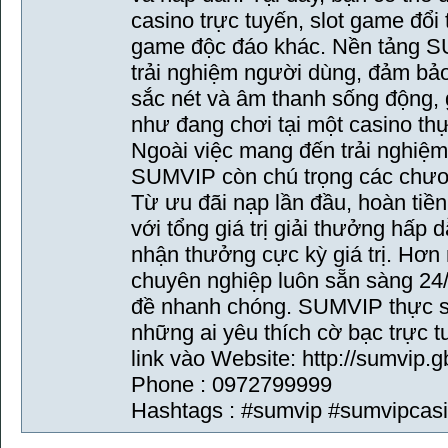
casino trực tuyến, slot game đổi
game độc đáo khác. Nền tảng SU
trải nghiệm người dùng, đảm bả
sắc nét và âm thanh sống động,
như đang chơi tại một casino thự
Ngoài việc mang đến trải nghiệ
SUMVIP còn chú trọng các chươn
Từ ưu đãi nạp lần đầu, hoàn tiền
với tổng giá trị giải thưởng hấp 
nhận thưởng cực kỳ giá trị. Hơn
chuyên nghiệp luôn sẵn sàng 24/
đề nhanh chóng. SUMVIP thực sự
những ai yêu thích cờ bạc trực t
link vào Website: http://sumvip.g
Phone : 0972799999
Hashtags : #sumvip #sumvipcas