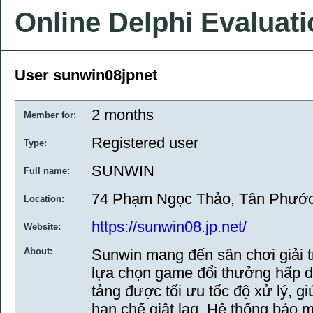
Online Delphi Evaluat
User sunwin08jpnet
2 months
Member for:
Registered user
Type:
SUNWIN
Full name:
74 Phạm Ngọc Thảo, Tân Phước,
Location:
https://sunwin08.jp.net/
Website:
About:
Sunwin mang đến sân chơi giải tr
lựa chọn game đổi thưởng hấp d
tảng được tối ưu tốc độ xử lý, g
hạn chế giật lag. Hệ thống bảo mậ