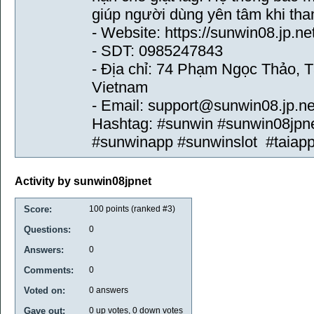
giúp người dùng yên tâm khi tham 
- Website: https://sunwin08.jp.net
- SDT: 0985247843
- Địa chỉ: 74 Phạm Ngọc Thảo, 
Vietnam
- Email: support@sunwin08.jp.ne
Hashtag: #sunwin #sunwin08jpn
#sunwinapp #sunwinslot #taia
Activity by sunwin08jpnet
Score:
100
points (ranked #
3
)
Questions:
0
Answers:
0
Comments:
0
Voted on:
0
answers
Gave out:
0
up votes,
0
down votes