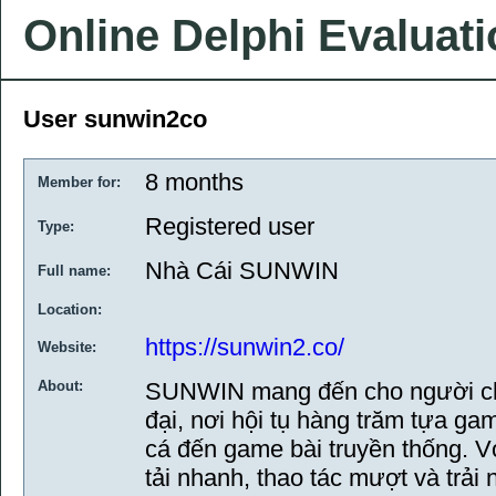
Online Delphi Evaluat
User sunwin2co
8 months
Member for:
Registered user
Type:
Nhà Cái SUNWIN
Full name:
Location:
https://sunwin2.co/
Website:
About:
SUNWIN mang đến cho người chơi 
đại, nơi hội tụ hàng trăm tựa gam
cá đến game bài truyền thống. Vớ
tải nhanh, thao tác mượt và trả