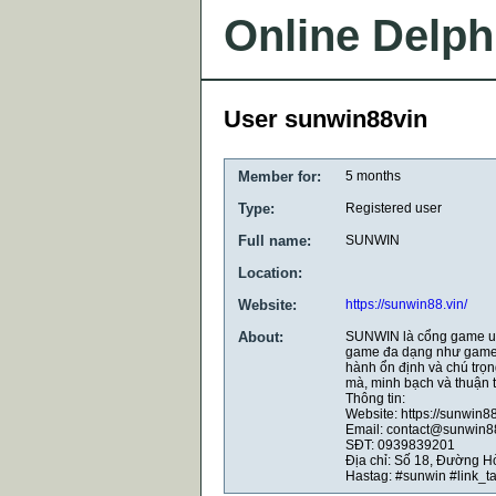
Online Delph
User sunwin88vin
Member for:
5 months
Type:
Registered user
Full name:
SUNWIN
Location:
Website:
https://sunwin88.vin/
About:
SUNWIN là cổng game uy t
game đa dạng như game bà
hành ổn định và chú trọng
mà, minh bạch và thuận 
Thông tin:
Website: https://sunwin88
Email: contact@sunwin8
SĐT: 0939839201
Địa chỉ: Số 18, Đường H
Hastag: #sunwin #link_