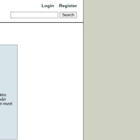
Login
Register
 kho
 vận
yến mượt