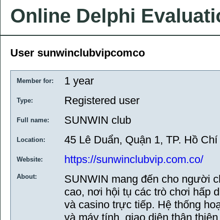
Online Delphi Evaluat
User sunwinclubvipcomco
1 year
Member for:
Registered user
Type:
SUNWIN club
Full name:
45 Lê Duẩn, Quận 1, TP. Hồ Chí
Location:
https://sunwinclubvip.com.co/
Website:
About:
SUNWIN mang đến cho người chơ
cao, nơi hội tụ các trò chơi hấp 
và casino trực tiếp. Hệ thống hoạ
và máy tính, giao diện thân thiệ