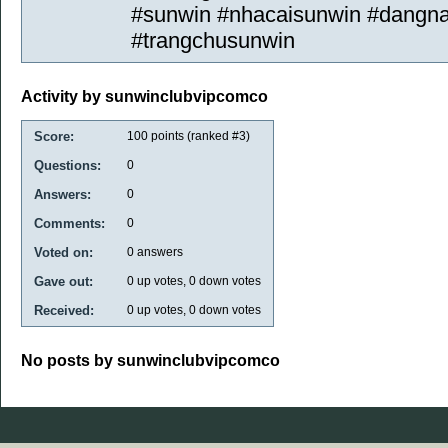
#sunwin #nhacaisunwin #dangn
#trangchusunwin
Activity by sunwinclubvipcomco
Score:
100
points (ranked #
3
)
Questions:
0
Answers:
0
Comments:
0
Voted on:
0
answers
Gave out:
0
up votes,
0
down votes
Received:
0
up votes,
0
down votes
No posts by sunwinclubvipcomco