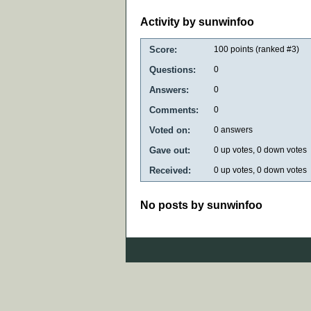
Activity by sunwinfoo
Score:
100
points (ranked #
3
)
Questions:
0
Answers:
0
Comments:
0
Voted on:
0
answers
Gave out:
0
up votes,
0
down votes
Received:
0
up votes,
0
down votes
No posts by sunwinfoo