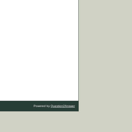
Powered by
Question2Answer