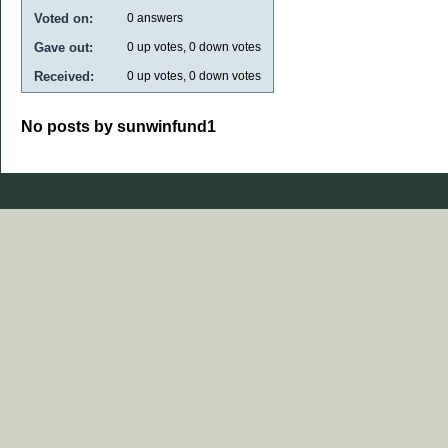
Voted on:
0
answers
Gave out:
0
up votes,
0
down votes
Received:
0
up votes,
0
down votes
No posts by sunwinfund1