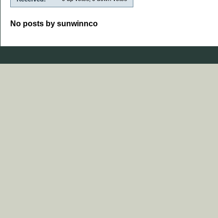
No posts by sunwinnco