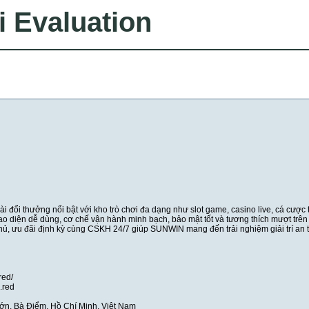
i Evaluation
đổi thưởng nổi bật với kho trò chơi đa dạng như slot game, casino live, cá cược 
iao diện dễ dùng, cơ chế vận hành minh bạch, bảo mật tốt và tương thích mượt trên
 thủ, ưu đãi định kỳ cùng CSKH 24/7 giúp SUNWIN mang đến trải nghiệm giải trí an 
red/
.red
Hớn, Bà Điểm, Hồ Chí Minh, Việt Nam