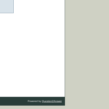
Powered by
Question2Answer