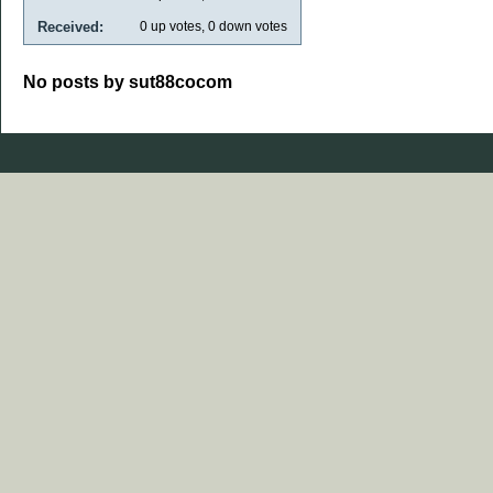
Received:
0
up votes,
0
down votes
No posts by sut88cocom