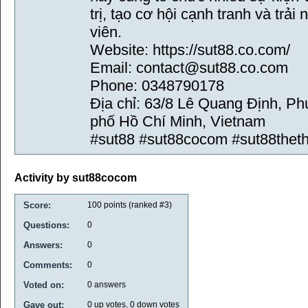
trị, tạo cơ hội cạnh tranh và trả
viên.
Website: https://sut88.co.com/
Email: contact@sut88.co.com
Phone: 0348790178
Địa chỉ: 63/8 Lê Quang Định, P
phố Hồ Chí Minh, Vietnam
#sut88 #sut88cocom #sut88theth
Activity by sut88cocom
Score:
100
points (ranked #
3
)
Questions:
0
Answers:
0
Comments:
0
Voted on:
0
answers
Gave out:
0
up votes,
0
down votes