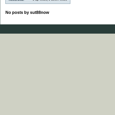
No posts by sut88now