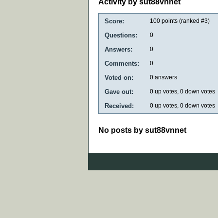
Activity by sut88vnnet
Score:
100
points (ranked #
3
)
Questions:
0
Answers:
0
Comments:
0
Voted on:
0
answers
Gave out:
0
up votes,
0
down votes
Received:
0
up votes,
0
down votes
No posts by sut88vnnet