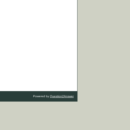
Powered by
Question2Answer