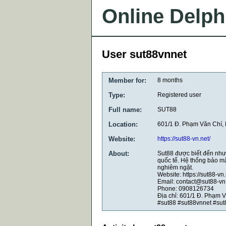
Online Delph
User sut88vnnet
Member for:
8 months
Type:
Registered user
Full name:
SUT88
Location:
601/1 Đ. Phạm Văn Chí,
Website:
https://sut88-vn.net/
About:
Sut88 được biết đến như 
quốc tế. Hệ thống bảo m
nghiêm ngặt.
Website: https://sut88-vn.
Email: contact@sut88-vn
Phone: 0908126734
Địa chỉ: 601/1 Đ. Phạm 
#sut88 #sut88vnnet #sut