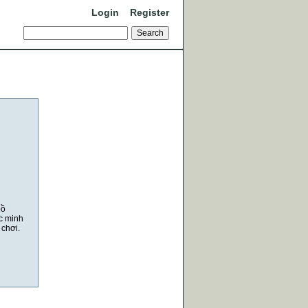
Login
Register
bồ
ợc minh
 chơi.