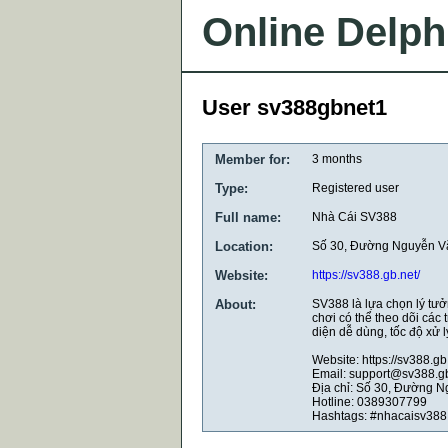
Online Delph
User sv388gbnet1
Member for:
3 months
Type:
Registered user
Full name:
Nhà Cái SV388
Location:
Số 30, Đường Nguyễn Vă
Website:
https://sv388.gb.net/
About:
SV388 là lựa chọn lý tư
chơi có thể theo dõi các
diện dễ dùng, tốc độ xử 
Website: https://sv388.gb
Email: support@sv388.g
Địa chỉ: Số 30, Đường N
Hotline: 0389307799
Hashtags: #nhacaisv38