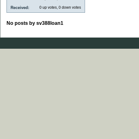
Received:
0
up votes,
0
down votes
No posts by sv388loan1